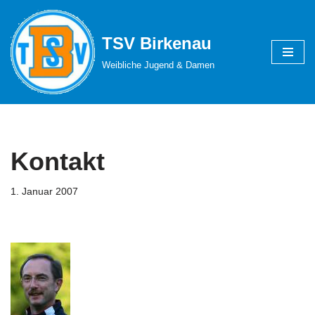
Zum
TSV Birkenau
Inhalt
Weibliche Jugend & Damen
springen
Kontakt
1. Januar 2007